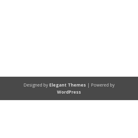
Designed by
Elegant Themes
| Powered by
WordPress
Diese Website verwendet Cookies. Durch die Nutzung dieser
Webseite erklärst Du dich damit einverstanden, dass Cookies gesetzt
werden.
AKZEPTIEREN
Privatsphäre & Cookies Regeln