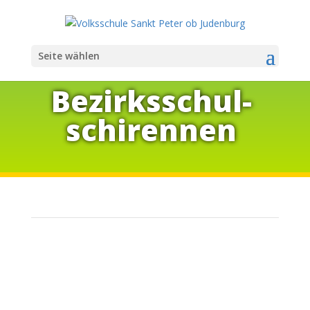
Seite wählen
Be­zirks­schul­
schi­ren­nen