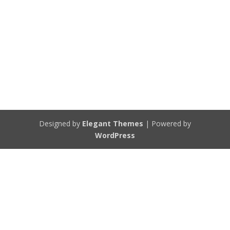
Designed by
Elegant Themes
| Powered by
WordPress
Diese Website verwendet Cookies. Durch die Nutzung dieser
Webseite erklärst Du dich damit einverstanden, dass Cookies gesetzt
werden.
AKZEPTIEREN
Privatsphäre & Cookies Regeln