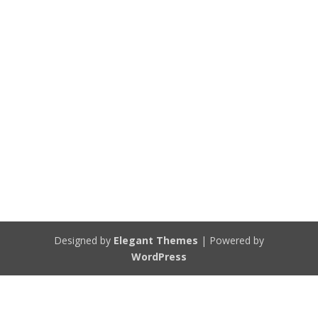
Designed by
Elegant Themes
| Powered by
WordPress
Diese Website verwendet Cookies. Durch die Nutzung dieser
Webseite erklärst Du dich damit einverstanden, dass Cookies gesetzt
werden.
AKZEPTIEREN