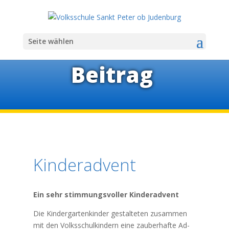
Seite wählen
Bei­trag
Kin­der­ad­vent
Ein sehr stim­mungs­vol­ler Kinderadvent
Die Kin­der­gar­ten­kin­der ge­stal­te­ten zu­sam­men
mit den Volks­schul­kin­dern eine zau­ber­hafte Ad­