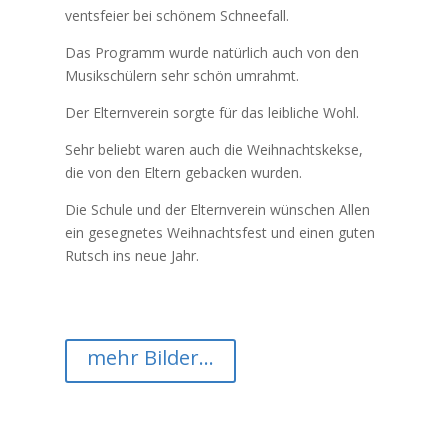
vents­feier bei schö­nem Schneefall.
Das Pro­gramm wurde na­tür­lich auch von den
Mu­sik­schü­lern sehr schön umrahmt.
Der El­tern­ver­ein sorgte für das leib­li­che Wohl.
Sehr be­liebt wa­ren auch die Weih­nachts­kekse,
die von den El­tern ge­ba­cken wurden.
Die Schule und der El­tern­ver­ein wün­schen Al­len
ein ge­seg­ne­tes Weih­nachts­fest und ei­nen gu­ten
Rutsch ins neue Jahr.
mehr Bil­der…