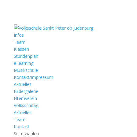
In­fos
Team
Klas­sen
Stun­den­plan
e‑learning
Mu­sik­schule
Kontakt/Impressum
Ak­tu­el­les
Bil­der­ga­le­rie
El­tern­ver­ein
Volks­s­chi­tag
Ak­tu­el­les
Team
Kon­takt
Seite wählen